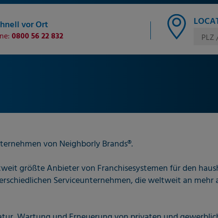
LOCAT
hnell vor Ort
ine:
0800 56 22 832
PLZ 
ternehmen von Neighborly Brands®.
eltweit größte Anbieter von Franchisesystemen für den hau
erschiedlichen Serviceunternehmen, die weltweit an mehr a
aratur, Wartung und Erneuerung von privaten und gewerbl