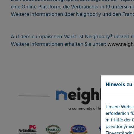
eine Online-Plattform, die Verbraucher in 19 unterschi
Weitere Informationen über Neighborly und den Franc
Auf dem europäischen Markt ist Neighborly® derzeit 
Weitere Informationen erhalten Sie unter:
www.neighb
Hinweis zu
Unsere Webse
erforderlich 
mit Hilfe der
pseudonymisi
Einverständni