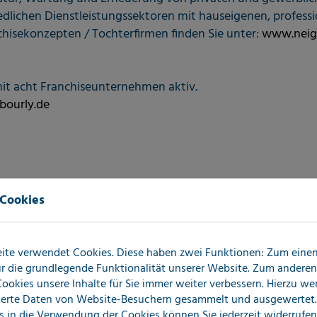
edlichen Dienstleistungssektoren mit hauseigenen, professio
hisekonzepten / Tochterfirmen finden Sie unter:
www.neig
mit acht Franchiseunternehmen aktiv.
ourly.de
 Cookies
ite verwendet Cookies. Diese haben zwei Funktionen: Zum einen 
für die grundlegende Funktionalität unserer Website. Zum andere
 Cookies unsere Inhalte für Sie immer weiter verbessern. Hierzu w
erte Daten von Website-Besuchern gesammelt und ausgewertet.
s in die Verwendung der Cookies können Sie jederzeit widerrufen