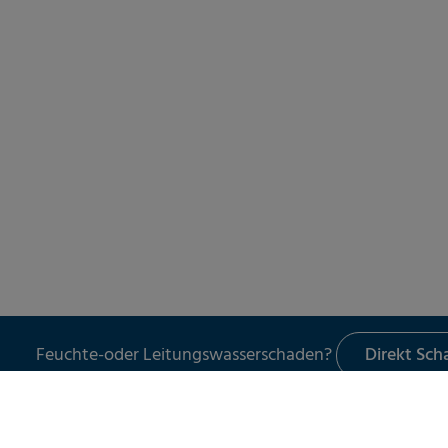
Feuchte-oder Leitungswasserschaden?
Direkt Sc
LECKORTUNG
UNSER 