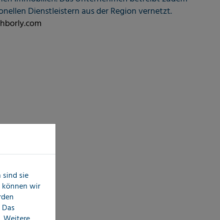
nellen Dienstleistern aus der Region vernetzt.
hborly.com
sind sie
n können wir
erden
 Das
. Weitere